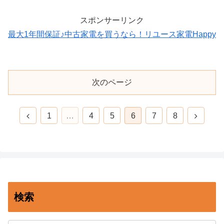
スポンサーリンク
最大1年間保証♪中古家電を買うなら！リユース家電Happy
次のページ
前
次
1
…
4
5
6
7
8
へ
へ
検索