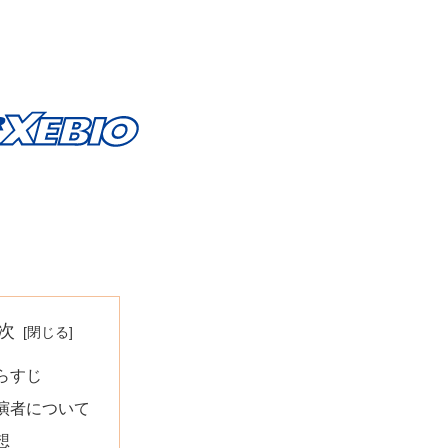
次
らすじ
演者について
想