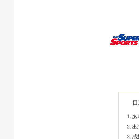
目
あ
出
感