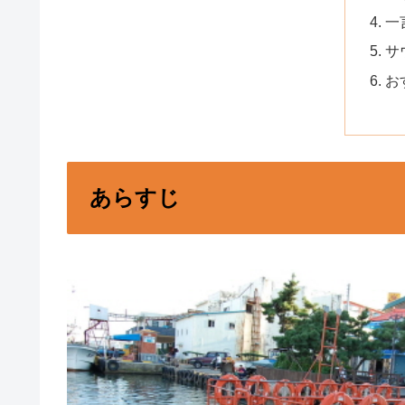
一
サ
お
あらすじ