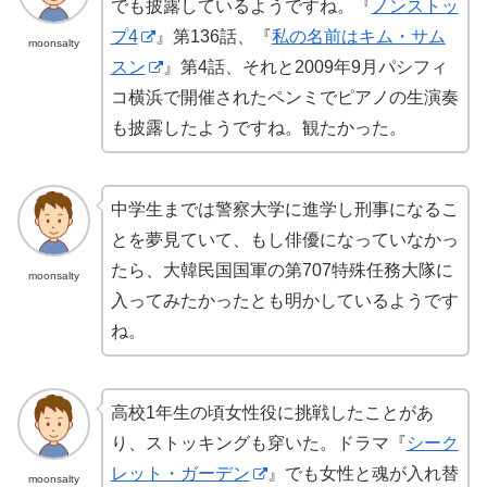
でも披露しているようですね。『
ノンストッ
プ4
』第136話、『
私の名前はキム・サム
moonsalty
スン
』第4話、それと2009年9月パシフィ
コ横浜で開催されたペンミでピアノの生演奏
も披露したようですね。観たかった。
中学生までは警察大学に進学し刑事になるこ
とを夢見ていて、もし俳優になっていなかっ
たら、大韓民国国軍の第707特殊任務大隊に
moonsalty
入ってみたかったとも明かしているようです
ね。
高校1年生の頃女性役に挑戦したことがあ
り、ストッキングも穿いた。ドラマ『
シーク
レット・ガーデン
』でも女性と魂が入れ替
moonsalty