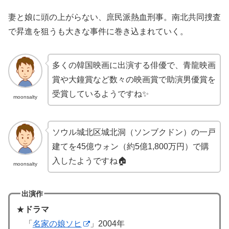
妻と娘に頭の上がらない、庶民派熱血刑事。南北共同捜査
で昇進を狙うも大きな事件に巻き込まれていく。
多くの韓国映画に出演する俳優で、青龍映画
賞や大鐘賞など数々の映画賞で助演男優賞を
受賞しているようですね✨
moonsalty
ソウル城北区城北洞（ソンブクドン）の一戸
建てを45億ウォン（約5億1,800万円）で購
入したようですね🏠
moonsalty
出演作
★
ドラマ
「
名家の娘ソヒ
」2004年