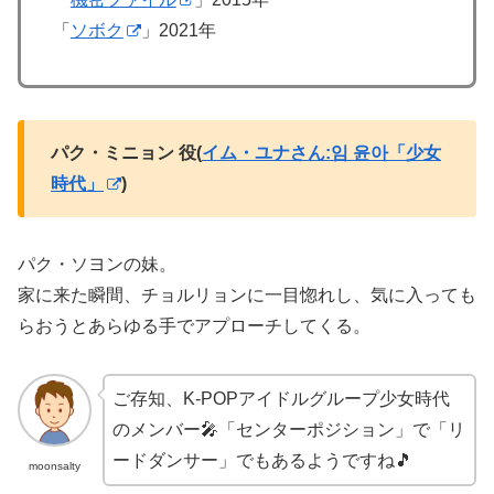
「
ソボク
」2021年
パク・ミニョン 役(
イム・ユナさん:임 윤아「少女
時代」
)
パク・ソヨンの妹。
家に来た瞬間、チョルリョンに一目惚れし、気に入っても
らおうとあらゆる手でアプローチしてくる。
ご存知、K-POPアイドルグループ少女時代
のメンバー🎤「センターポジション」で「リ
ードダンサー」でもあるようですね🎵
moonsalty