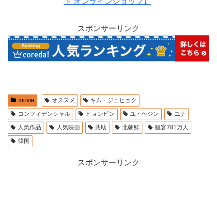
ト オンラインショップ】
スポンサーリンク
movie
オススメ
キム・ジュヒョク
コンフィデンシャル
ヒョンビン
ユ・ヘジン
ユナ
人気作品
人気映画
共助
北朝鮮
観客781万人
韓国
スポンサーリンク