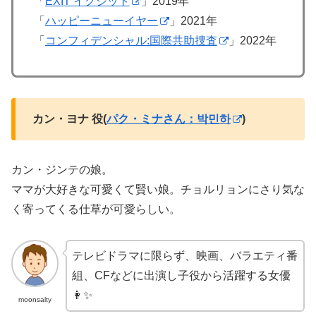
「
EXIT イグジット
」2019年
「
ハッピーニューイヤー
」2021年
「
コンフィデンシャル:国際共助捜査
」2022年
カン・ヨナ 役(
パク・ミナさん：박민하
)
カン・ジンテの娘。
ママが大好きな可愛くて賢い娘。チョルリョンにさり気な
く寄ってくる仕草が可愛らしい。
テレビドラマに限らず、映画、バラエティ番
組、CFなどに出演し子役から活躍する女優
👩✨
moonsalty