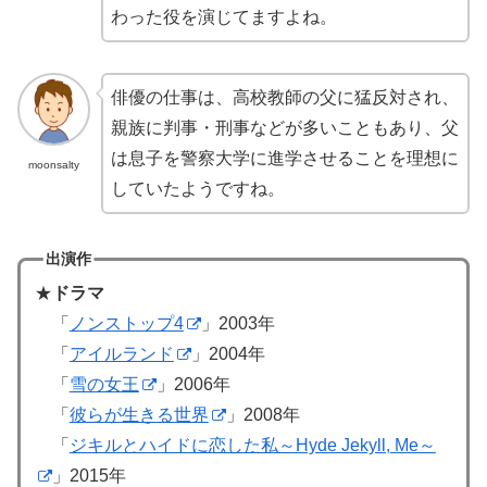
わった役を演じてますよね。
俳優の仕事は、高校教師の父に猛反対され、
親族に判事・刑事などが多いこともあり、父
は息子を警察大学に進学させることを理想に
moonsalty
していたようですね。
出演作
★
ドラマ
「
ノンストップ4
」2003年
「
アイルランド
」2004年
「
雪の女王
」2006年
「
彼らが生きる世界
」2008年
「
ジキルとハイドに恋した私～Hyde Jekyll, Me～
」2015年