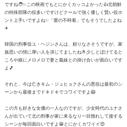
ですね🧑✨この映画でもとにかくカッコよかった👍北朝鮮
の特殊部隊の役多いですけどクールで強く優しく賢い役ホ
ント上手いですよね✨「愛の不時着」でもそうでしたよね
✈
韓国の刑事役ユ・ヘジンさんは、頼りなさそうですが、家
族思いの情に厚い人を演じてましたね🤞少しとぼけてると
ころや娘にメロメロで妻と義妹との掛け合いが面白いです
よ🎵
それと、今は亡きキム・ジュヒョクさんの悪役は最初のシ
ーンから最後までドキドキでコワイですよ😱
この方も好きな女優の一人なのですが、少女時代のユナさ
んが出ていて北の刑事が家に来るなり一目惚れして接する
シーンが毎回面白いですよ😁とにかくカワイイ😍