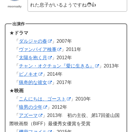
れた息子がいるようですね🧑👍
moonsalty
出演作
★
ドラマ
「
ダルジャの春
」2007年
「
ヴァンパイア検事
」2011年
「
太陽を抱く月
」2012年
「
チャン・オクチョン『愛に生きる』
」2013年
「
ピノキオ
」2014年
「
猟奇的な彼女
」2017年
★
映画
「
こんにちは、ゴースト
」2010年
「
狼男の少年
」2012年
「
アズーマ
」2013年 初の主役、
第
17回釜山国
際映画祭（BIFF）最優秀女優賞を受賞
「
機密ファイル
」2015年