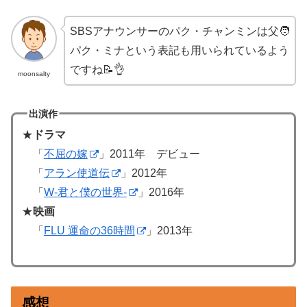
SBSアナウンサーのパク・チャンミンは父🧑
パク・ミナという表記も用いられているよう
ですね📝👌
moonsalty
出演作
★
ドラマ
「
不屈の嫁
」2011年 デビュー
「
アラン使道伝
」2012年
「
W-君と僕の世界-
」2016年
★
映画
「
FLU 運命の36時間
」2013年
感想