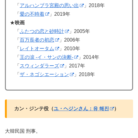
「
アルハンブラ宮殿の思い出
」2018年
「
愛の不時着
」2019年
★
映画
「
ふたつの恋と砂時計
」2005年
「
百万長者の初恋
」2006年
「
レイトオータム
」2010年
「
王の涙 -イ・サンの決断-
」2014年
「
スウィンダラーズ
」2017年
「
ザ・ネゴシエーション
」2018年
カン・ジンテ役（
ユ・ヘジンさん：유 해진
）
大韓民国 刑事。