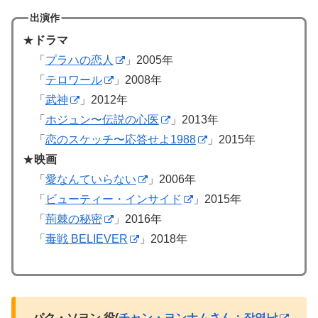
出演作
★
ドラマ
「
プラハの恋人
」2005年
「
テロワール
」2008年
「
武神
」2012年
「
ホジュン〜伝説の心医
」2013年
「
恋のスケッチ〜応答せよ1988
」2015年
★
映画
「
愛なんていらない
」2006年
「
ビューティー・インサイド
」2015年
「
荊棘の秘密
」2016年
「
毒戦 BELIEVER
」2018年
パク・ソヨン 役(
チャン・ヨンナムさん：장영남