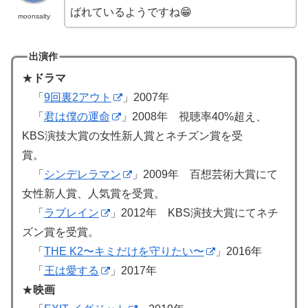
ばれているようですね😁
moonsalty
出演作
★
ドラマ
「
9回裏2アウト
」2007年
「
君は僕の運命
」2008年 視聴率40%超え、
KBS演技大賞の女性新人賞とネチズン賞を受
賞。
「
シンデレラマン
」2009年 百想芸術大賞にて
女性新人賞、人気賞を受賞。
「
ラブレイン
」2012年 KBS演技大賞にてネチ
ズン賞を受賞。
「
THE K2〜キミだけを守りたい〜
」2016年
「
王は愛する
」2017年
★
映画