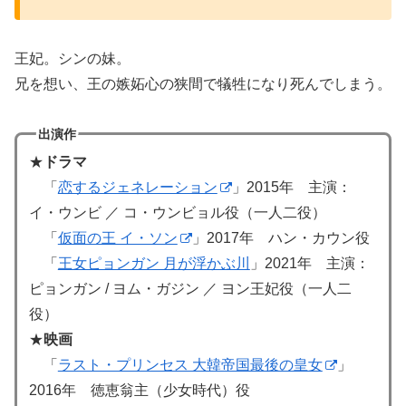
王妃。シンの妹。
兄を想い、王の嫉妬心の狭間で犠牲になり死んでしまう。
出演作
★
ドラマ
「
恋するジェネレーション
」2015年 主演：
イ・ウンビ ／ コ・ウンビョル役（一人二役）
「
仮面の王 イ・ソン
」2017年 ハン・カウン役
「
王女ピョンガン 月が浮かぶ川
」2021年 主演：
ピョンガン / ヨム・ガジン ／ ヨン王妃役（一人二
役）
★
映画
「
ラスト・プリンセス 大韓帝国最後の皇女
」
2016年 徳恵翁主（少女時代）役