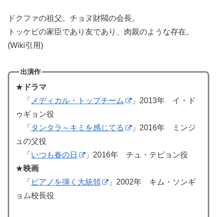
ドクファの祖父。チョヌ財閥の会長。
トッケビの家臣であり友であり、肉親のような存在。
(Wiki引用)
出演作
★
ドラマ
「
メディカル・トップチーム
」2013年 イ・ド
ゥギョン役
「
タンタラ～キミを感じてる
」2016年 ミンジ
ュの父役
「
いつも春の日
」2016年 チュ・テピョン役
★
映画
「
ピアノを弾く大統領
」2002年 キム・ソンギ
ョム校長役