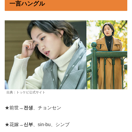
一言ハングル
出典：トッケビ公式サイト
★前世→
전생
、チョンセン
★花嫁→
신부
、sin-bu、シンブ