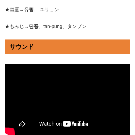
★幽霊→
유령
、 ユリョン
★もみじ→
단풍
、tan-pung、タンプン
サウンド