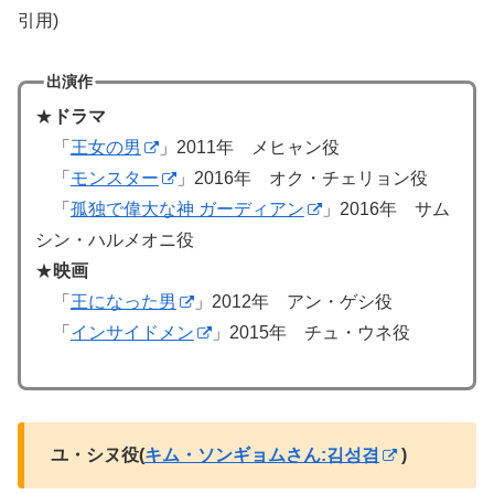
引用)
出演作
★
ドラマ
「
王女の男
」2011年 メヒャン役
「
モンスター
」2016年 オク・チェリョン役
「
孤独で偉大な神 ガーディアン
」2016年 サム
シン・ハルメオニ役
★
映画
「
王になった男
」2012年 アン・ゲシ役
「
インサイドメン
」2015年 チュ・ウネ役
ユ・シヌ役(
キム・ソンギョムさん:김성겸
)