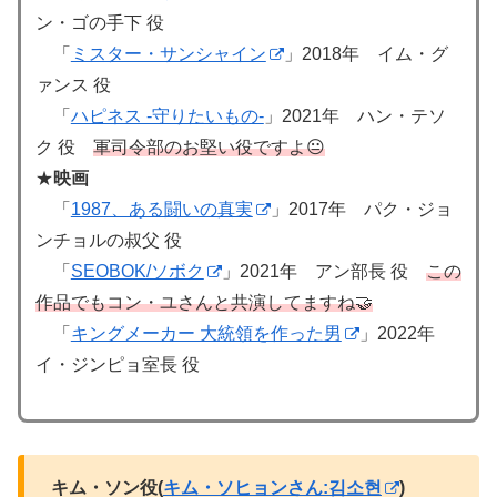
ン・ゴの手下 役
「
ミスター・サンシャイン
」2018年 イム・グ
ァンス 役
「
ハピネス -守りたいもの-
」2021年 ハン・テソ
ク 役
軍司令部のお堅い役ですよ😐
★
映画
「
1987、ある闘いの真実
」2017年 パク・ジョ
ンチョルの叔父 役
「
SEOBOK/ソボク
」2021年 アン部長 役
この
作品でもコン・ユさんと共演してますね🤝
「
キングメーカー 大統領を作った男
」2022年
イ・ジンピョ室長 役
キム・ソン役(
キム・ソヒョンさん:김소현
)