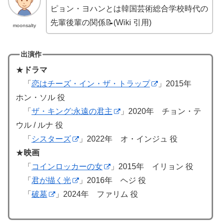
ピョン・ヨハンとは韓国芸術総合学校時代の
先輩後輩の関係📝(Wiki 引用)
moonsalty
出演作
★
ドラマ
「
恋はチーズ・イン・ザ・トラップ
」2015年
ホン・ソル 役
「
ザ・キング:永遠の君主
」2020年 チョン・テ
ウル / ルナ 役
「
シスターズ
」2022年 オ・インジュ 役
★
映画
「
コインロッカーの女
」2015年 イリョン 役
「
君が描く光
」2016年 ヘジ 役
「
破墓
」2024年 ファリム 役