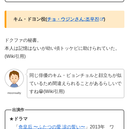
キム・ドヨン役(
チョ・ウジンさん:조우진
)
ドクファの秘書。
本人は記憶はないが幼い頃トッケビに助けられていた。
(Wiki引用)
同じ俳優のキム・ビョンチョルと顔立ちが似
ているため間違えられることがあるらしいで
すね😁(Wiki引用)
moonsalty
出演作
★
ドラマ
「
奇皇后 〜ふたつの愛 涙の誓い〜
」2013年 ワ