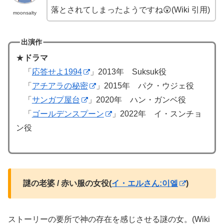
落とされてしまったようですね😲(Wiki 引用)
moonsalty
出演作
★
ドラマ
「
応答せよ1994
」2013年 Suksuk役
「
アチアラの秘密
」2015年 パク・ウジェ役
「
サンガプ屋台
」2020年 ハン・ガンベ役
「
ゴールデンスプーン
」2022年 イ・スンチョ
ン役
謎の老婆 / 赤い服の女役(
イ・エルさん:이엘
)
ストーリーの要所で神の存在を感じさせる謎の女。(Wiki