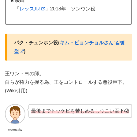
★
映画
「
レッスル!
」2018年 ソンウン役
パク・チュンホン役(
キム・ビョンチョルさん:김병
철
)
王ワン・ヨの師。
自らが権力を握る為、王をコントロールする悪役臣下。
(Wiki引用)
最後までトッケビを苦しめるしつこい臣下😱
moonsalty