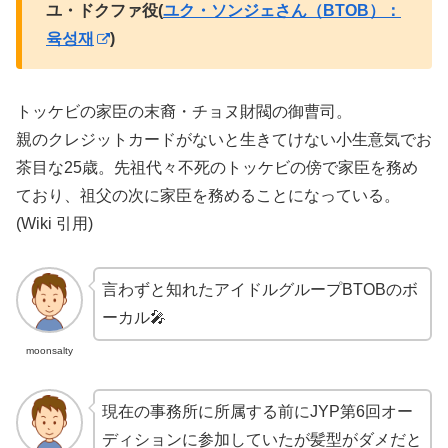
ユ・ドクファ役(
ユク・ソンジェさん（BTOB）：
육성재
)
トッケビの家臣の末裔・チョヌ財閥の御曹司。
親のクレジットカードがないと生きてけない小生意気でお
茶目な25歳。先祖代々不死のトッケビの傍で家臣を務め
ており、祖父の次に家臣を務めることになっている。
(Wiki 引用)
言わずと知れたアイドルグループBTOBのボ
ーカル🎤
moonsalty
現在の事務所に所属する前にJYP第6回オー
ディションに参加していたが髪型がダメだと