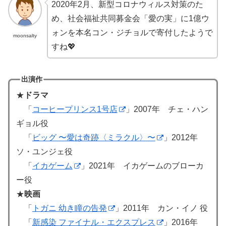
2020年2月、新型コロナウィルス対策のた
め、社会福祉共同募金会「愛の実」に1億ウ
ォンを本名コン・ジチョルで寄付したようで
moonsalty
すね💖
出演作
★
ドラマ
「
コーヒープリンス1号店
」2007年 チェ・ハン
ギョル役
「
ビッグ 〜愛は奇跡〈ミラクル〉〜
」2012年
ソ・ユンジェ役
「
イカゲーム
」2021年 イカゲームのブローカ
ー役
★
映画
「
トガニ 幼き瞳の告発
」2011年 カン・イノ 役
「
新感染 ファイナル・エクスプレス
」2016年