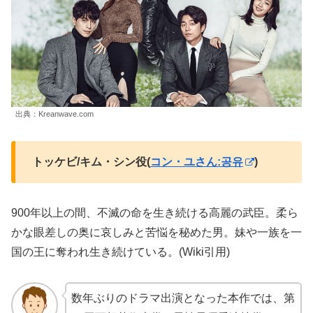
出典：Kreanwave.com
トッケビ/キム・シン役(
コン・ユさん:공유
)
900年以上の間、不滅の命を生き続ける高麗の武臣。柔ら
かな眼差しの奥に哀しみと苦悩を秘めた男。妹や一族を一
国の王に奪われ生き続けている。(Wiki引用)
数年ぶりのドラマ出演となった本作では、第