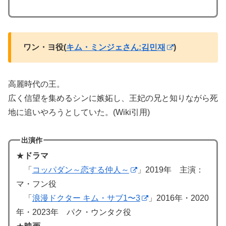
ワン・ヨ役(
キム・ミンジェさん:김민재
)
高麗時代の王。
広く信望を集めるシンに嫉妬し、王妃の兄と知りながら死
地に追いやろうとしていた。(Wiki引用)
出演作
★
ドラマ
「
コッパダン～恋する仲人～
」2019年 主演：
マ・フン役
「
浪漫ドクター キム・サブ1〜3
」2016年・2020
年・2023年 パク・ウンタク役