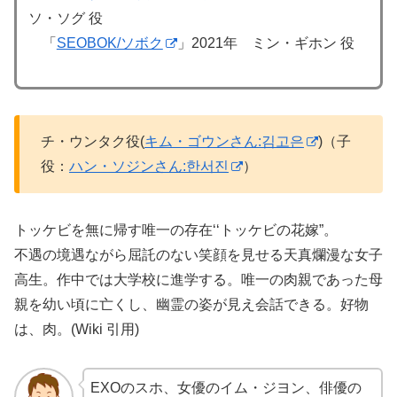
ソ・ソグ 役
「
SEOBOK/ソボク
」2021年 ミン・ギホン 役
チ・ウンタク役(
キム・ゴウンさん:김고은
)（子
役：
ハン・ソジンさん:한서진
）
トッケビを無に帰す唯一の存在‘‘トッケビの花嫁”。
不遇の境遇ながら屈託のない笑顔を見せる天真爛漫な女子
高生。作中では大学校に進学する。唯一の肉親であった母
親を幼い頃に亡くし、幽霊の姿が見え会話できる。好物
は、肉。(Wiki 引用)
EXOのスホ、女優のイム・ジヨン、俳優の