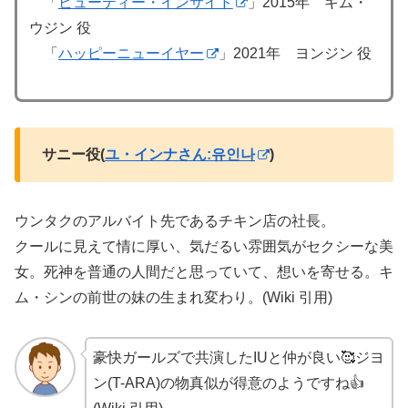
「
ビューティー・インサイド
」2015年 キム・
ウジン 役
「
ハッピーニューイヤー
」2021年 ヨンジン 役
サニー役(
ユ・インナさん:유인나
)
ウンタクのアルバイト先であるチキン店の社長。
クールに見えて情に厚い、気だるい雰囲気がセクシーな美
女。死神を普通の人間だと思っていて、想いを寄せる。キ
ム・シンの前世の妹の生まれ変わり。(Wiki 引用)
豪快ガールズで共演したIUと仲が良い🥰ジヨ
ン(T-ARA)の物真似が得意のようですね👍