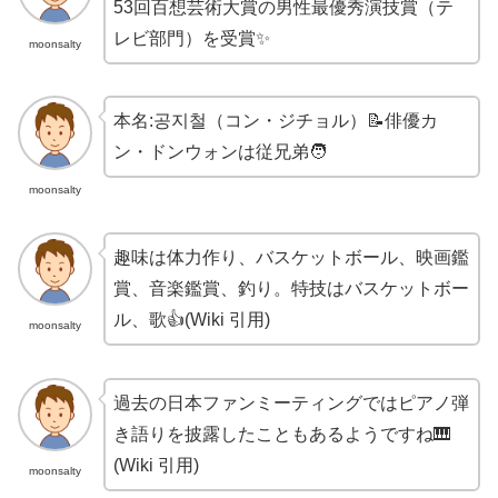
53回百想芸術大賞の男性最優秀演技賞（テ
レビ部門）を受賞✨
moonsalty
本名:공지철（コン・ジチョル）📝俳優カ
ン・ドンウォンは従兄弟🧑
moonsalty
趣味は体力作り、バスケットボール、映画鑑
賞、音楽鑑賞、釣り。特技はバスケットボー
ル、歌👍(Wiki 引用)
moonsalty
過去の日本ファンミーティングではピアノ弾
き語りを披露したこともあるようですね🎹
(Wiki 引用)
moonsalty