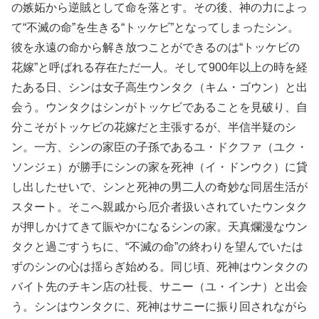
の嫉妬から逆賊として命を落とす。その後、神の力によっ
て“不滅の命”を生きる“トッケビ”となってしまったシン。
彼を永遠の命から解き放つことができるのは“トッケビの
花嫁”と呼ばれる存在ただ一人。そして900年以上の時を経
たある日、シンは女子高生ウンタク（キム・ゴウン）と出
会う。ウンタクはシンがトッケビであることを見破り、自
分こそがトッケビの花嫁だと主張するが、半信半疑のシ
ン。一方、シンの家臣の子孫であるユ・ドクファ（ユク・
ソンジェ）が勝手にシンの家を死神（イ・ドンウク）に貸
し出したせいで、シンと死神の男二人の奇妙な同居生活が
スタート。そこへ親戚から厄介者扱いされていたウンタク
が押しかけてきて賑やかになるシンの家。天真爛漫なウン
タクと過ごすうちに、“不滅の命”の終わりを望んでいたは
ずのシンの心は揺らぎ始める。同じ頃、死神はウンタクの
バイト先のチキン店の社長、サニー（ユ・インナ）と出会
う。シンはウンタクに、死神はサニーに振り回されながら