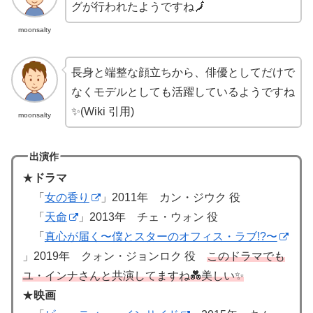
グが行われたようですね🗾
moonsalty
長身と端整な顔立ちから、俳優としてだけで
なくモデルとしても活躍しているようですね
✨(Wiki 引用)
moonsalty
出演作
★
ドラマ
「
女の香り
」2011年 カン・ジウク 役
「
天命
」2013年 チェ・ウォン 役
「
真心が届く〜僕とスターのオフィス・ラブ!?〜
」2019年 クォン・ジョンロク 役
このドラマでも
ユ・インナさんと共演してますね💑美しい✨
★
映画