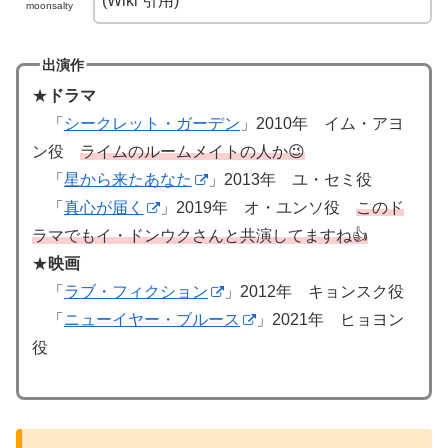
(Wiki 引用)
moonsalty
出演作
★
ドラマ
「
シークレット・ガーデン
」2010年 イム・アヨ
ン役
ライムのルームメイトの人か😉
「
星から来たあなた
」2013年 ユ・セミ役
「
真心が届く
」2019年 オ・ユンソ役
このド
ラマでもイ・ドンウクさんと共演してますね👍
★
映画
「
ラブ・フィクション
」2012年 キョンスク役
「
ニューイヤー・ブルース
」2021年 ヒョヨン
役