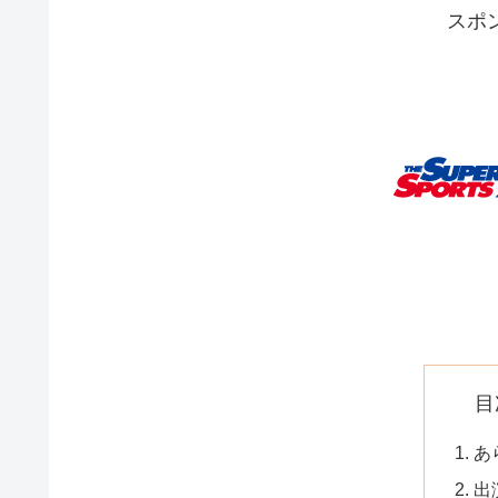
スポ
目
あ
出