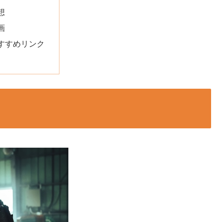
想
画
すすめリンク