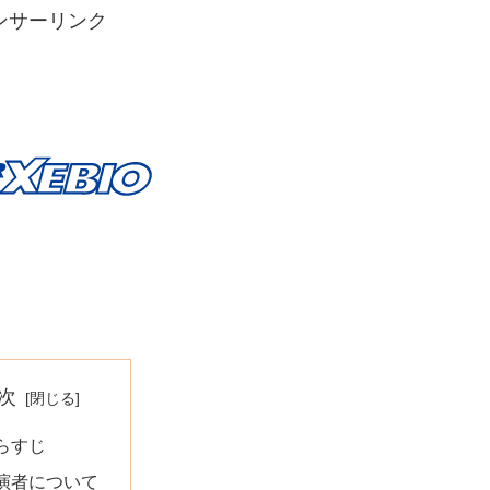
ンサーリンク
次
らすじ
演者について