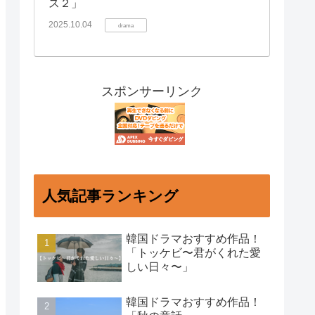
ス２」
2025.10.04
drama
スポンサーリンク
人気記事ランキング
韓国ドラマおすすめ作品！
「トッケビ〜君がくれた愛
しい日々〜」
韓国ドラマおすすめ作品！