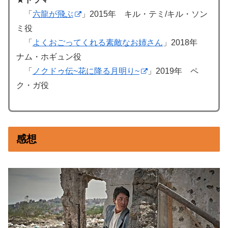
「
六龍が飛ぶ
」2015年 キル・テミ/キル・ソン
ミ役
「
よくおごってくれる素敵なお姉さん
」2018年
ナム・ホギュン役
「
ノクドゥ伝~花に降る月明り~
」2019年 ペ
ク・ガ役
感想