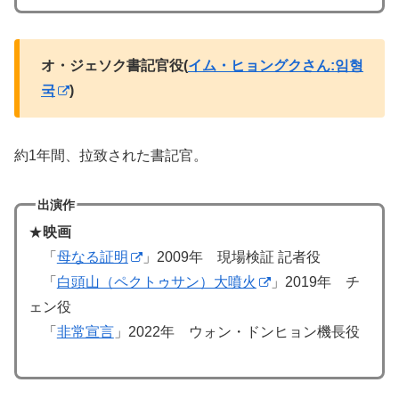
オ・ジェソク書記官役(
イム・ヒョングクさん:임형
국
)
約1年間、拉致された書記官。
出演作
★
映画
「
母なる証明
」2009年 現場検証 記者役
「
白頭山（ペクトゥサン）大噴火
」2019年 チ
ェン役
「
非常宣言
」2022年 ウォン・ドンヒョン機長役