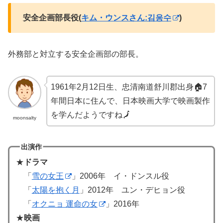
安全企画部長役(
キム・ウンスさん:김응수
)
外務部と対立する安全企画部の部長。
1961年2月12日生、忠清南道舒川郡出身🏠7
年間日本に住んで、日本映画大学で映画製作
を学んだようですね🗾
moonsalty
出演作
★
ドラマ
「
雪の女王
」2006年 イ・ドンスル役
「
太陽を抱く月
」2012年 ユン・デヒョン役
「
オクニョ 運命の女
」2016年
★
映画