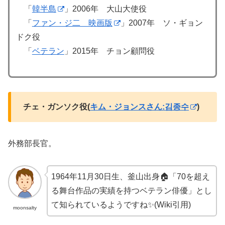
「
韓半島
」2006年 大山大使役
「
ファン・ジ二 映画版
」2007年 ソ・ギョン
ドク役
「
ベテラン
」2015年 チョン顧問役
チェ・ガンソク役(
キム・ジョンスさん:김종수
)
外務部長官。
1964年11月30日生、釜山出身🏠「70を超え
る舞台作品の実績を持つベテラン俳優」とし
て知られているようですね✨(Wiki引用)
moonsalty