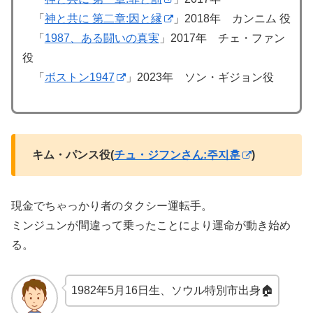
「
神と共に 第二章:因と縁
」2018年 カンニム 役
「
1987、ある闘いの真実
」2017年 チェ・ファン
役
「
ボストン1947
」2023年 ソン・ギジョン役
キム・パンス役(
チュ・ジフンさん:주지훈
)
現金でちゃっかり者のタクシー運転手。
ミンジュンが間違って乗ったことにより運命が動き始め
る。
1982年5月16日生、ソウル特別市出身🏠