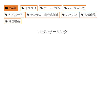
movie
オススメ
チュ・ジフン
ハ・ジョンウ
ベイルート
ランサム 非公式作戦
レバノン
人気作品
韓国映画
スポンサーリンク