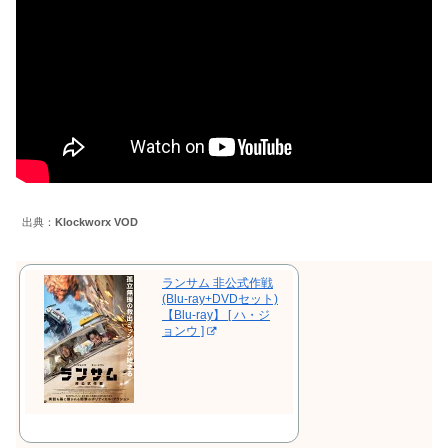
出典：
Klockworx VOD
ランサム 非公式作戦
(Blu-ray+DVDセット)
【Blu-ray】 [ ハ・ジ
ョンウ ]