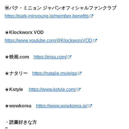
💟
パク・ミニョン ジャパンオフィシャルファンクラブ
https://park-minyoung.jp/member-benefits
★
Klockworx VOD
https://www.youtube.com/@KlockworxVOD
★
映画.com
https://eiga.com/
★
ナタリー
https://natalie.mu/eiga
★
Kstyle
https://www.kstyle.com/
★
wowkorea
https://www.wowkorea.jp/
・読書好きな方