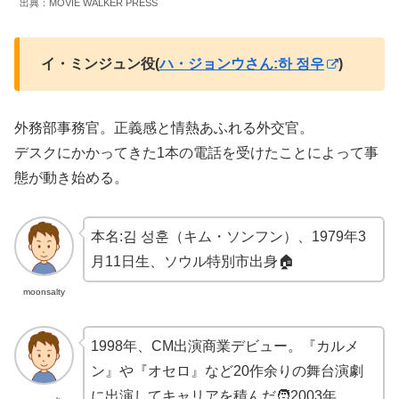
出典：MOVIE WALKER PRESS
イ・ミンジュン役(
ハ・ジョンウさん:하 정우
)
外務部事務官。正義感と情熱あふれる外交官。
デスクにかかってきた1本の電話を受けたことによって事
態が動き始める。
本名:김 성훈（キム・ソンフン）、1979年3
月11日生、ソウル特別市出身🏠
moonsalty
1998年、CM出演商業デビュー。『カルメ
ン』や『オセロ』など20作余りの舞台演劇
に出演してキャリアを積んだ🧑2003年、