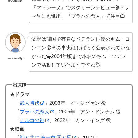
moonsalty
『マドレーヌ』でスクリーンデビュー🎬ドラ
マ界にも進出、『プラハの恋人』で注目📺
父親は韓国で有名なベテラン俳優のキム・ヨ
ンゴン😲その事実はしばらく公表されていな
かった🤫2004年頃まで本名のキム・ソンフ
moonsalty
ンで活動していたようですね👌
出演作
★
ドラマ
「
武人時代
」2003年 イ・ジグァン 役
「
プラハの恋人
」2005年 アン・ドンナム 役
「
ナルコの神
」2022年 カン・イング 役
★
映画
「
神と共に 第一章:罪と罰
」2017年