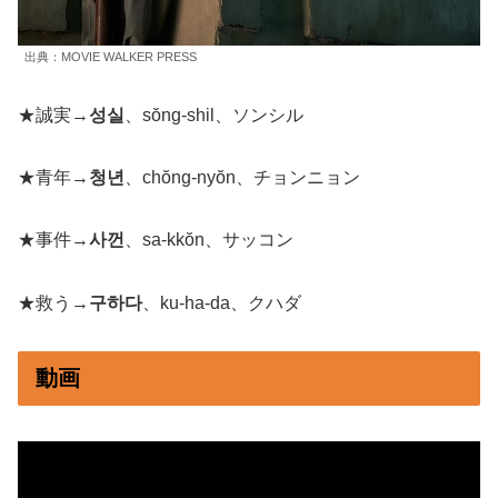
出典：MOVIE WALKER PRESS
★誠実→
성실
、sŏng-shil、ソンシル
★青年→
청년
、chŏng-nyŏn、チョンニョン
★事件→
사껀
、sa-kkŏn、サッコン
★救う→
구하다
、ku-ha-da、クハダ
動画