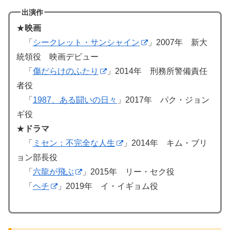
出演作
★
映画
「
シークレット・サンシャイン
」2007年 新大
統領役 映画デビュー
「
傷だらけのふたり
」2014年 刑務所警備責任
者役
「
1987、ある闘いの日々
」2017年 パク・ジョン
ギ役
★
ドラマ
「
ミセン：不完全な人生
」2014年 キム・ブリ
ョン部長役
「
六龍が飛ぶ
」2015年 リー・セク役
「
ヘチ
」2019年 イ・イギョム役