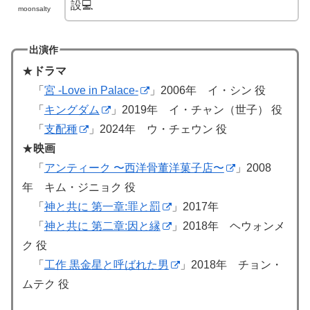
設💻
moonsalty
出演作
★
ドラマ
「
宮 -Love in Palace-
」2006年 イ・シン 役
「
キングダム
」2019年 イ・チャン（世子） 役
「
支配種
」2024年 ウ・チェウン 役
★
映画
「
アンティーク 〜西洋骨董洋菓子店〜
」2008
年 キム・ジニョク 役
「
神と共に 第一章:罪と罰
」2017年
「
神と共に 第二章:因と縁
」2018年 ヘウォンメ
ク 役
「
工作 黒金星と呼ばれた男
」2018年 チョン・
ムテク 役