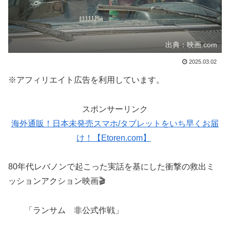
出典：映画.com
2025.03.02
※アフィリエイト広告を利用しています。
スポンサーリンク
海外通販！日本未発売スマホ/タブレットをいち早くお届
け！【Etoren.com】
80年代レバノンで起こった実話を基にした衝撃の救出ミ
ッションアクション映画🎬
「ランサム 非公式作戦」