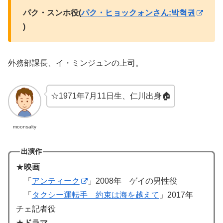
パク・スンホ役(
パク・ヒョックォンさん:박혁권
)
外務部課長、イ・ミンジュンの上司。
☆1971年7月11日生、仁川出身🏠
moonsalty
出演作
★
映画
「
アンティーク
」2008年 ゲイの男性役
「
タクシー運転手 約束は海を越えて
」2017年
チェ記者役
★
ドラマ