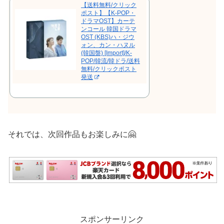
【送料無料/クリック
ポスト】【K-POP・
ドラマOST】カーテ
ンコール 韓国ドラマ
OST (KBS)ハ・ジウ
ォン、カン・ハヌル
(韓国盤) [Import]/K-
POP/韓流/韓ドラ/送料
無料/クリックポスト
発送
それでは、次回作品もお楽しみに🤗
スポンサーリンク