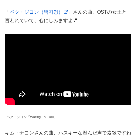
「
ペク・ジヨン（백지영）
」さんの曲、OSTの女王と
言われていて、心にしみますよ💕
ペク・ジヨン「Waiting Fou You」
キム・ナヨンさんの曲、ハスキーな澄んだ声で素敵ですね