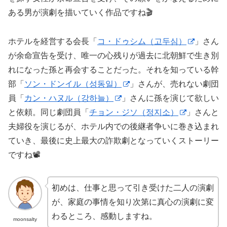
ある男が演劇を描いていく作品ですね🎬
ホテルを経営する会長「
コ・ドゥシム（고두심）
」さん
が余命宣告を受け、唯一の心残りが過去に北朝鮮で生き別
れになった孫と再会することだった。それを知っている幹
部「
ソン・ドンイル（성동일）
」さんが、売れない劇団
員「
カン・ハヌル（강하늘）
」さんに孫を演じて欲しい
と依頼。同じ劇団員「
チョン・ジソ（정지소）
」さんと
夫婦役を演じるが、ホテル内での後継者争いに巻き込まれ
ていき、最後に史上最大の詐欺劇となっていくストーリー
ですね📽
初めは、仕事と思って引き受けた二人の演劇
が、家庭の事情を知り次第に真心の演劇に変
わるところ、感動しますね。
moonsalty