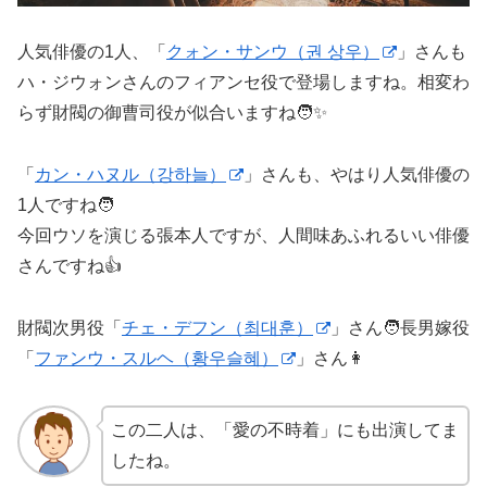
人気俳優の1人、「
クォン・サンウ（권 상우）
」さんも
ハ・ジウォンさんのフィアンセ役で登場しますね。相変わ
らず財閥の御曹司役が似合いますね🧑✨
「
カン・ハヌル（강하늘）
」さんも、やはり人気俳優の
1人ですね🧑
今回ウソを演じる張本人ですが、人間味あふれるいい俳優
さんですね👍
財閥次男役「
チェ・デフン（최대훈）
」さん🧑長男嫁役
「
ファンウ・スルヘ（황우슬혜）
」さん👩
この二人は、「愛の不時着」にも出演してま
したね。