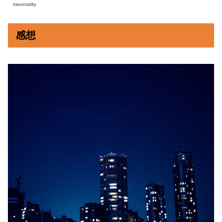
moonsalty
感想