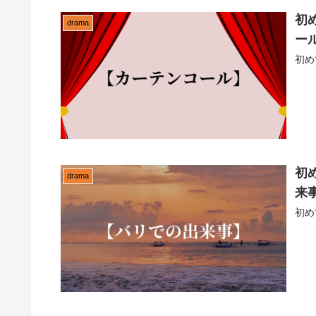
初
drama
ー
初め
初
drama
来
初め