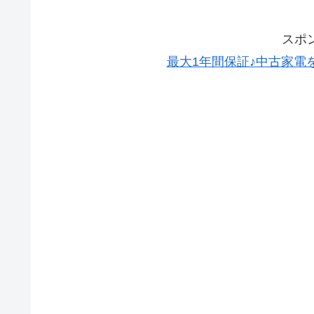
スポ
最大1年間保証♪中古家電を