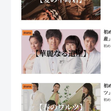
初
drama
産
初め
初
drama
ツ
初め