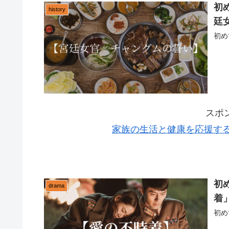
初
history
廷
初め
スポ
家族の生活と健康を応援す
初
drama
着
初め